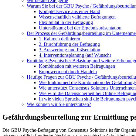
Wir beraten Sie gerne
Warum Sie bei der GBU Psyche / Gefährdungsbeurteilung
Komplettservice aus einer Hand
Wissenschaftlich validierte Befragungen
Flexibilität in der Befragung
Unterstützung bei der Ergebnispräsentation
Der Prozess der Gefährdungsbeurteilung im Unternehmen
1. Rahmen definieren
2. Durchführung der Befragung
3. Auswertung und Präsentation
4. Interventionsplanung (auf Wunsch)
Ermittlung Psychischer Belastung und weitere Erhebung
Kombination mit weiteren Befragungen
Empowerment durch Handeln
Häufige Fragen zur GBU Psyche / Gefährdungsbeurteil
Wie funktioniert die Kombination der Gefährdung
Wie unterstützt Consensus Solutions Unternehmen 
Wie wird die Datensicherheit bei Online-Befragun
In wie vielen Sprachen sind die Befragungen psyc
Wie können wir Sie unterstützen?
Gefährdungsbeurteilung zur Ermittlung ps
Die GBU Psyche-Befragung von Consensus Solutions ist für Organisat
wissenschaftlich fundiertes Verfahren, das psychische Arbeitsbelastu