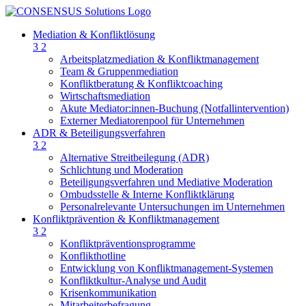
Mediation & Konfliktlösung
3
2
Arbeitsplatzmediation & Konfliktmanagement
Team & Gruppenmediation
Konfliktberatung & Konfliktcoaching
Wirtschaftsmediation
Akute Mediator:innen-Buchung (Notfallintervention)
Externer Mediatorenpool für Unternehmen
ADR & Beteiligungsverfahren
3
2
Alternative Streitbeilegung (ADR)
Schlichtung und Moderation
Beteiligungsverfahren und Mediative Moderation
Ombudsstelle & Interne Konfliktklärung
Personalrelevante Untersuchungen im Unternehmen
Konfliktprävention & Konfliktmanagement
3
2
Konfliktpräventionsprogramme
Konflikthotline
Entwicklung von Konfliktmanagement-Systemen
Konfliktkultur-Analyse und Audit
Krisenkommunikation
Mitarbeiterbefragung