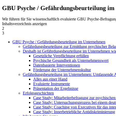
GBU Psyche / Gefährdungsbeurteilung i
Wir führen für Sie wissenschaftlich evaluierte GBU Psyche-Befragung
Inhaltsverzeichnis anzeigen
2
3
GBU Psyche / Gefährdungsbeurteilung im Unternehmen
Gefährdungsbeurteilung zur Ermittlung psychischer Bela
Deshalb ist Gefährdungsbeurteilung im Unternehmen wi
Gesetzliche Verpflichtung erfüllen
Psychische Gesundheit als Unternehmenswert
Datenbasierte Interventionen
Förderung der Unternehmenskultur
Gefährdungsbeurteilung im Unternehmen: Umfassende An
Alles aus einer Hand
Evaluierte Instrumente
Präsentation der Ergebnisse
Erfolgsgeschichten
Case Study: Mitarbeiterbefragung zur psychische
Case Study: Untersuchungsprozess bei einem deu
Case Study: Coaching von Executives für das inte
Case Study: Innerbetriebliche Antidiskriminierung