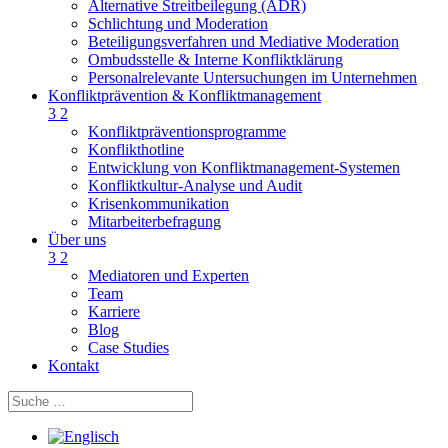
Alternative Streitbeilegung (ADR)
Schlichtung und Moderation
Beteiligungsverfahren und Mediative Moderation
Ombudsstelle & Interne Konfliktklärung
Personalrelevante Untersuchungen im Unternehmen
Konfliktprävention & Konfliktmanagement
3
2
Konfliktpräventionsprogramme
Konflikthotline
Entwicklung von Konfliktmanagement-Systemen
Konfliktkultur-Analyse und Audit
Krisenkommunikation
Mitarbeiterbefragung
Über uns
3
2
Mediatoren und Experten
Team
Karriere
Blog
Case Studies
Kontakt