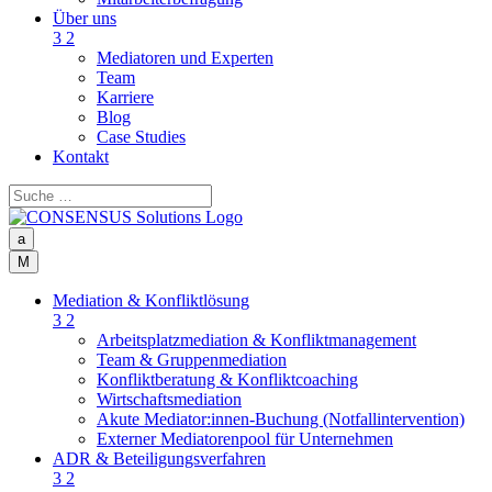
Über uns
3
2
Mediatoren und Experten
Team
Karriere
Blog
Case Studies
Kontakt
a
M
Mediation & Konfliktlösung
3
2
Arbeitsplatzmediation & Konfliktmanagement
Team & Gruppenmediation
Konfliktberatung & Konfliktcoaching
Wirtschaftsmediation
Akute Mediator:innen-Buchung (Notfallintervention)
Externer Mediatorenpool für Unternehmen
ADR & Beteiligungsverfahren
3
2