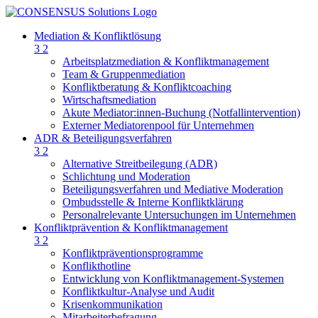
Mediation & Konfliktlösung
3
2
Arbeitsplatzmediation & Konfliktmanagement
Team & Gruppenmediation
Konfliktberatung & Konfliktcoaching
Wirtschaftsmediation
Akute Mediator:innen-Buchung (Notfallintervention)
Externer Mediatorenpool für Unternehmen
ADR & Beteiligungsverfahren
3
2
Alternative Streitbeilegung (ADR)
Schlichtung und Moderation
Beteiligungsverfahren und Mediative Moderation
Ombudsstelle & Interne Konfliktklärung
Personalrelevante Untersuchungen im Unternehmen
Konfliktprävention & Konfliktmanagement
3
2
Konfliktpräventionsprogramme
Konflikthotline
Entwicklung von Konfliktmanagement-Systemen
Konfliktkultur-Analyse und Audit
Krisenkommunikation
Mitarbeiterbefragung