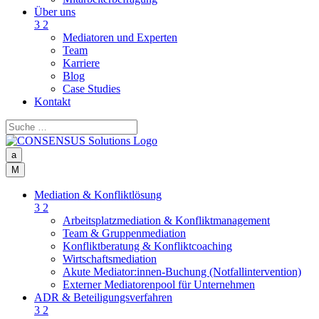
Über uns
3
2
Mediatoren und Experten
Team
Karriere
Blog
Case Studies
Kontakt
a
M
Mediation & Konfliktlösung
3
2
Arbeitsplatzmediation & Konfliktmanagement
Team & Gruppenmediation
Konfliktberatung & Konfliktcoaching
Wirtschaftsmediation
Akute Mediator:innen-Buchung (Notfallintervention)
Externer Mediatorenpool für Unternehmen
ADR & Beteiligungsverfahren
3
2