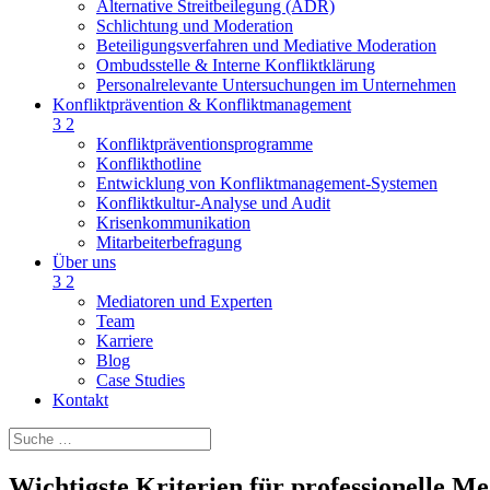
Alternative Streitbeilegung (ADR)
Schlichtung und Moderation
Beteiligungsverfahren und Mediative Moderation
Ombudsstelle & Interne Konfliktklärung
Personalrelevante Untersuchungen im Unternehmen
Konfliktprävention & Konfliktmanagement
3
2
Konfliktpräventionsprogramme
Konflikthotline
Entwicklung von Konfliktmanagement-Systemen
Konfliktkultur-Analyse und Audit
Krisenkommunikation
Mitarbeiterbefragung
Über uns
3
2
Mediatoren und Experten
Team
Karriere
Blog
Case Studies
Kontakt
Wichtigste Kriterien für professionelle M