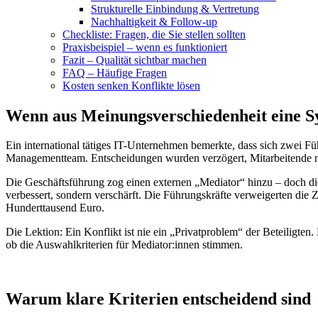
Strukturelle Einbindung & Vertretung
Nachhaltigkeit & Follow-up
Checkliste: Fragen, die Sie stellen sollten
Praxisbeispiel – wenn es funktioniert
Fazit – Qualität sichtbar machen
FAQ – Häufige Fragen
Kosten senken Konflikte lösen
Wenn aus Meinungsverschiedenheit eine S
Ein international tätiges IT-Unternehmen bemerkte, dass sich zwei F
Managementteam. Entscheidungen wurden verzögert, Mitarbeitende nah
Die Geschäftsführung zog einen externen „Mediator“ hinzu – doch die
verbessert, sondern verschärft. Die Führungskräfte verweigerten di
Hunderttausend Euro.
Die Lektion: Ein Konflikt ist nie ein „Privatproblem“ der Beteiligte
ob die Auswahlkriterien für Mediator:innen stimmen.
Warum klare Kriterien entscheidend sind