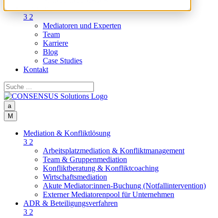
Über uns
3
2
Mediatoren und Experten
Team
Karriere
Blog
Case Studies
Kontakt
a
M
Mediation & Konfliktlösung
3
2
Arbeitsplatzmediation & Konfliktmanagement
Team & Gruppenmediation
Konfliktberatung & Konfliktcoaching
Wirtschaftsmediation
Akute Mediator:innen-Buchung (Notfallintervention)
Externer Mediatorenpool für Unternehmen
ADR & Beteiligungsverfahren
3
2