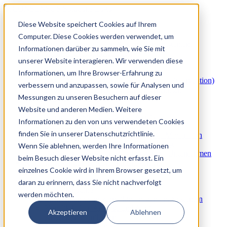
Diese Website speichert Cookies auf Ihrem
Mediation & Konfliktlösung
3
2
Computer. Diese Cookies werden verwendet, um
Arbeitsplatzmediation & Konfliktmanagement
Informationen darüber zu sammeln, wie Sie mit
Team & Gruppenmediation
unserer Website interagieren. Wir verwenden diese
Konfliktberatung & Konfliktcoaching
Wirtschaftsmediation
Informationen, um Ihre Browser-Erfahrung zu
Akute Mediator:innen-Buchung (Notfallintervention)
verbessern und anzupassen, sowie für Analysen und
Externer Mediatorenpool für Unternehmen
Messungen zu unseren Besuchern auf dieser
ADR & Beteiligungsverfahren
3
2
Website und anderen Medien. Weitere
Alternative Streitbeilegung (ADR)
Informationen zu den von uns verwendeten Cookies
Schlichtung und Moderation
finden Sie in unserer Datenschutzrichtlinie.
Beteiligungsverfahren und Mediative Moderation
Ombudsstelle & Interne Konfliktklärung
Wenn Sie ablehnen, werden Ihre Informationen
Personalrelevante Untersuchungen im Unternehmen
beim Besuch dieser Website nicht erfasst. Ein
Konfliktprävention & Konfliktmanagement
einzelnes Cookie wird in Ihrem Browser gesetzt, um
3
2
Konfliktpräventionsprogramme
daran zu erinnern, dass Sie nicht nachverfolgt
Konflikthotline
werden möchten.
Entwicklung von Konfliktmanagement-Systemen
Konfliktkultur-Analyse und Audit
Akzeptieren
Ablehnen
Krisenkommunikation
Mitarbeiterbefragung