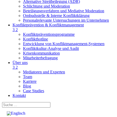
Alternative Streitbeilegung (ADR)
Schlichtung und Moderation
Beteiligungsverfahren und Mediative Moderation
Ombudsstelle & Interne Konfliktklärung
Personalrelevante Untersuchungen im Unternehmen
Konfliktprävention & Konfliktmanagement
3
2
Konfliktpräventionsprogramme
Konflikthotline
Entwicklung von Konfliktmanagement-Systemen
Konfliktkultur-Analyse und Audit
Krisenkommunikation
Mitarbeiterbefragung
Über uns
3
2
Mediatoren und Experten
Team
Karriere
Blog
Case Studies
Kontakt