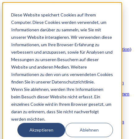
Diese Website speichert Cookies auf Ihrem
Mediation & Konfliktlösung
3
2
Computer. Diese Cookies werden verwendet, um
Arbeitsplatzmediation & Konfliktmanagement
Informationen darüber zu sammeln, wie Sie mit
Team & Gruppenmediation
unserer Website interagieren. Wir verwenden diese
Konfliktberatung & Konfliktcoaching
Wirtschaftsmediation
Informationen, um Ihre Browser-Erfahrung zu
Akute Mediator:innen-Buchung (Notfallintervention)
verbessern und anzupassen, sowie für Analysen und
Externer Mediatorenpool für Unternehmen
Messungen zu unseren Besuchern auf dieser
ADR & Beteiligungsverfahren
3
2
Website und anderen Medien. Weitere
Alternative Streitbeilegung (ADR)
Informationen zu den von uns verwendeten Cookies
Schlichtung und Moderation
finden Sie in unserer Datenschutzrichtlinie.
Beteiligungsverfahren und Mediative Moderation
Ombudsstelle & Interne Konfliktklärung
Wenn Sie ablehnen, werden Ihre Informationen
Personalrelevante Untersuchungen im Unternehmen
beim Besuch dieser Website nicht erfasst. Ein
Konfliktprävention & Konfliktmanagement
einzelnes Cookie wird in Ihrem Browser gesetzt, um
3
2
Konfliktpräventionsprogramme
daran zu erinnern, dass Sie nicht nachverfolgt
Konflikthotline
werden möchten.
Entwicklung von Konfliktmanagement-Systemen
Konfliktkultur-Analyse und Audit
Akzeptieren
Ablehnen
Krisenkommunikation
Mitarbeiterbefragung