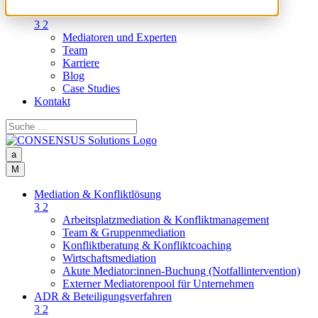
Über uns
3
2
Mediatoren und Experten
Team
Karriere
Blog
Case Studies
Kontakt
a
M
Mediation & Konfliktlösung
3
2
Arbeitsplatzmediation & Konfliktmanagement
Team & Gruppenmediation
Konfliktberatung & Konfliktcoaching
Wirtschaftsmediation
Akute Mediator:innen-Buchung (Notfallintervention)
Externer Mediatorenpool für Unternehmen
ADR & Beteiligungsverfahren
3
2