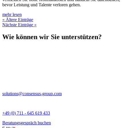
bevor Leistung und Talente verloren gehen.
mehr lesen
« Ältere Einträge
Nächste Einträge »
Wie können wir Sie unterstützen?
Wir freuen uns, mit Ihnen ein unverbindliches Erstgespräch zu
vereinbaren. Schreiben Sie uns einfach über das Kontaktformular
und finden Sie heraus, wie wir Ihre Organisation voranbringen
können.
Sie erreichen uns auch telefonisch während unserer Geschäftszeiten.
solutions@consensus-group.com
+49 (0) 711 - 645 619 433
Beratungsgespräch buchen