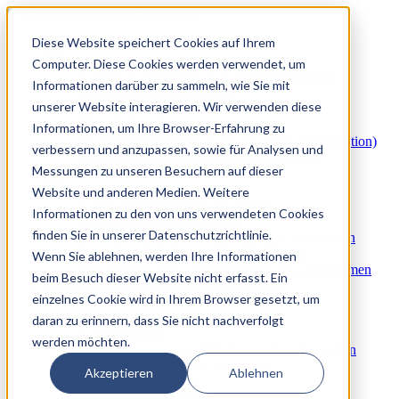
Diese Website speichert Cookies auf Ihrem
Mediation & Konfliktlösung
3
2
Computer. Diese Cookies werden verwendet, um
Arbeitsplatzmediation & Konfliktmanagement
Informationen darüber zu sammeln, wie Sie mit
Team & Gruppenmediation
unserer Website interagieren. Wir verwenden diese
Konfliktberatung & Konfliktcoaching
Wirtschaftsmediation
Informationen, um Ihre Browser-Erfahrung zu
Akute Mediator:innen-Buchung (Notfallintervention)
verbessern und anzupassen, sowie für Analysen und
Externer Mediatorenpool für Unternehmen
Messungen zu unseren Besuchern auf dieser
ADR & Beteiligungsverfahren
3
2
Website und anderen Medien. Weitere
Alternative Streitbeilegung (ADR)
Informationen zu den von uns verwendeten Cookies
Schlichtung und Moderation
finden Sie in unserer Datenschutzrichtlinie.
Beteiligungsverfahren und Mediative Moderation
Ombudsstelle & Interne Konfliktklärung
Wenn Sie ablehnen, werden Ihre Informationen
Personalrelevante Untersuchungen im Unternehmen
beim Besuch dieser Website nicht erfasst. Ein
Konfliktprävention & Konfliktmanagement
einzelnes Cookie wird in Ihrem Browser gesetzt, um
3
2
Konfliktpräventionsprogramme
daran zu erinnern, dass Sie nicht nachverfolgt
Konflikthotline
werden möchten.
Entwicklung von Konfliktmanagement-Systemen
Konfliktkultur-Analyse und Audit
Akzeptieren
Ablehnen
Krisenkommunikation
Mitarbeiterbefragung