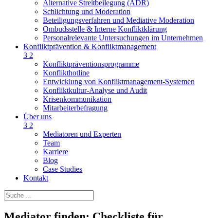
Alternative Streitbeilegung (ADR)
Schlichtung und Moderation
Beteiligungsverfahren und Mediative Moderation
Ombudsstelle & Interne Konfliktklärung
Personalrelevante Untersuchungen im Unternehmen
Konfliktprävention & Konfliktmanagement
3
2
Konfliktpräventionsprogramme
Konflikthotline
Entwicklung von Konfliktmanagement-Systemen
Konfliktkultur-Analyse und Audit
Krisenkommunikation
Mitarbeiterbefragung
Über uns
3
2
Mediatoren und Experten
Team
Karriere
Blog
Case Studies
Kontakt
Mediator finden: Checkliste für