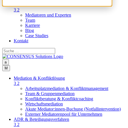
Über uns
3
2
Mediatoren und Experten
Team
Karriere
Blog
Case Studies
Kontakt
a
M
Mediation & Konfliktlösung
3
2
Arbeitsplatzmediation & Konfliktmanagement
Team & Gruppenmediation
Konfliktberatung & Konfliktcoaching
Wirtschaftsmediation
Akute Mediator:innen-Buchung (Notfallintervention)
Externer Mediatorenpool für Unternehmen
ADR & Beteiligungsverfahren
3
2